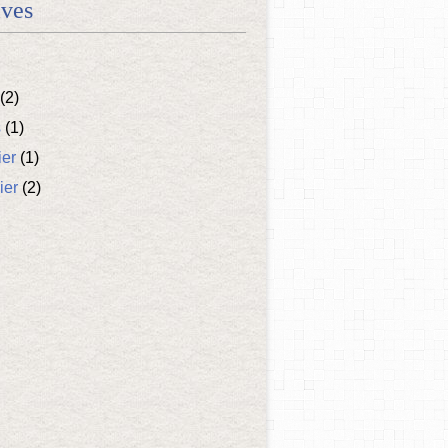
ives
(2)
s
(1)
ier
(1)
ier
(2)