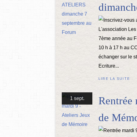
dimanch
L'association Les
7ème année au F
10 h à 17 h au C
échanger sur le st
Ecriture...
LIRE LA SUITE
Rentrée 
1 sept.
de Mémo