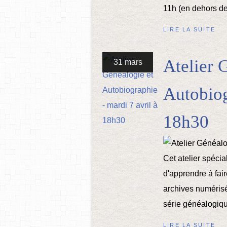
11h (en dehors de 
LIRE LA SUITE
Atelier 
31 mars
Autobiog
18h30
Cet atelier spécia
d'apprendre à fai
archives numérisée
série généalogiqu
LIRE LA SUITE