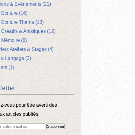
tions & Evénements
(21)
 Ecriture
(16)
s Ecriture Thema
(13)
 Créatifs & Artistiques
(12)
s Mémoire
(6)
iers Ateliers & Stages
(4)
 & Langage
(3)
iers
(1)
etter
-vous pour être averti des
x articles publiés.