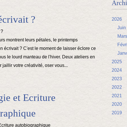
Arch
écrivait ?
2026
Juin
Mar
urs montrent leurs pétales, le printemps
Févr
on écrivait ? C'est le moment de laisser éclore ce
Janv
ous le lourd manteau de l'hiver. Deux ateliers en
2025
 jaillir votre créativité, oser vous...
2024
2023
2022
ie et Ecriture
2021
2020
raphique
2019