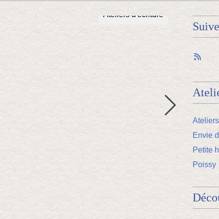
Ateliers Mémoire
Suiv
Ateli
Atelier
Envie d
Petite h
Poissy
Décou