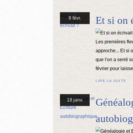
Et si on 
8 févr.
Les premières fle
approche... Et si 
que l'on a serré s
février pour laisser
LIRE LA SUITE
Généalog
18 janv.
autobiog