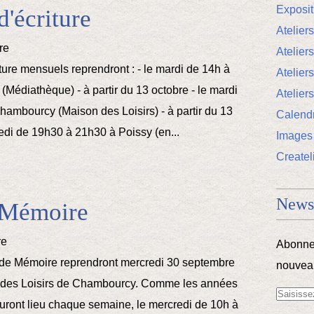
Exposi
d'écriture
Ateliers
Atelier
iture mensuels reprendront : - le mardi de 14h à
Ateliers
 (Médiathèque) - à partir du 13 octobre - le mardi
Atelier
hambourcy (Maison des Loisirs) - à partir du 13
Calendr
redi de 19h30 à 21h30 à Poissy (en...
Images
Createl
Newsl
 Mémoire
Abonnez
x de Mémoire reprendront mercredi 30 septembre
nouveau
 des Loisirs de Chambourcy. Comme les années
auront lieu chaque semaine, le mercredi de 10h à